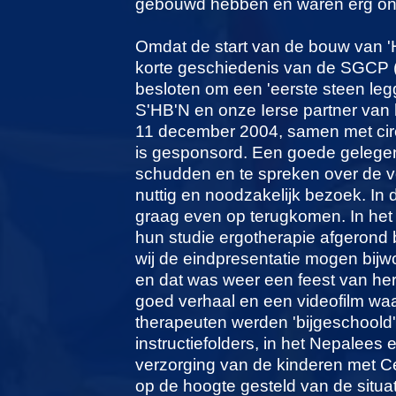
gebouwd hebben en waren erg ond
Omdat de start van de bouw van 'Ho
korte geschiedenis van de SGCP (g
besloten om een 'eerste steen legg
S'HB'N en onze Ierse partner van 
11 december 2004, samen met cir
is gesponsord. Een goede gelege
schudden en te spreken over de 
nuttig en noodzakelijk bezoek. In 
graag even op terugkomen. In het 
hun studie ergotherapie afgerond 
wij de eindpresentatie mogen bi
en dat was weer een feest van her
goed verhaal en een videofilm wa
therapeuten werden 'bijgeschoold'. 
instructiefolders, in het Nepalees 
verzorging van de kinderen met Cer
op de hoogte gesteld van de situa