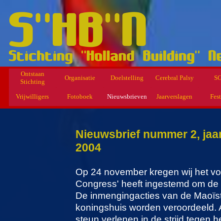
Ontstaan
Organisatie
Doelstelling
Cerebral Palsy
S
Stichting
Vrijwilligers
Fotoboek
Nieuwsbrieven
Jaarverslagen
Fest
Nieuwsbrief nummer 2, ja
2004
Op 24 november kregen wij het vol
Congress' heeft ingestemd om de 
De inmengingacties van de Maoïste
koningshuis worden veroordeeld. A
steun verlenen in de strijd tegen 