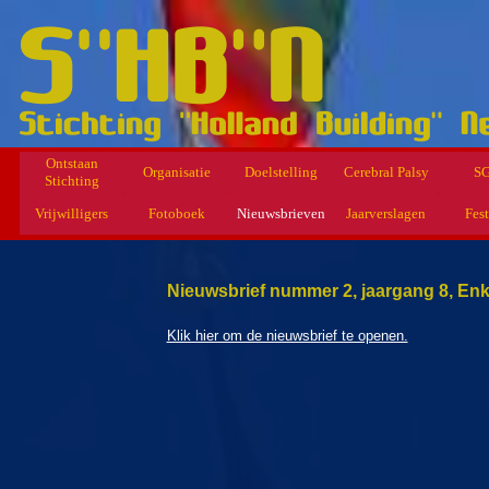
Ontstaan
Organisatie
Doelstelling
Cerebral Palsy
S
Stichting
Vrijwilligers
Fotoboek
Nieuwsbrieven
Jaarverslagen
Fest
Nieuwsbrief nummer 2, jaargang 8, En
Klik hier om de nieuwsbrief te openen.