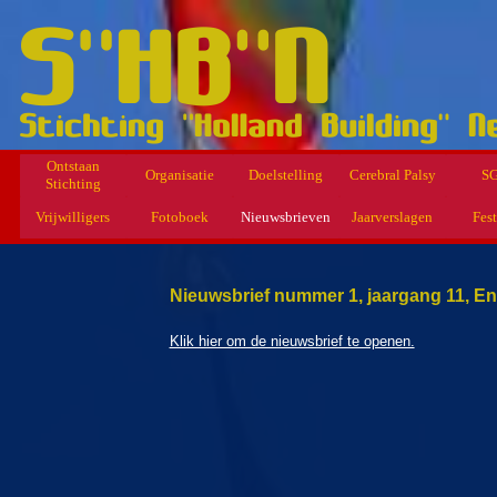
Ontstaan
Organisatie
Doelstelling
Cerebral Palsy
S
Stichting
Vrijwilligers
Fotoboek
Nieuwsbrieven
Jaarverslagen
Fest
Nieuwsbrief nummer 1, jaargang 11, En
Klik hier om de nieuwsbrief te openen.