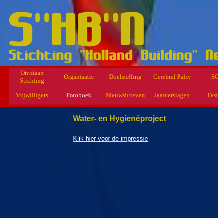
Ontstaan
Organisatie
Doelstelling
Cerebral Palsy
S
Stichting
Vrijwilligers
Fotoboek
Nieuwsbrieven
Jaarverslagen
Fest
Water- en Hygienëproject
Klik hier voor de impressie