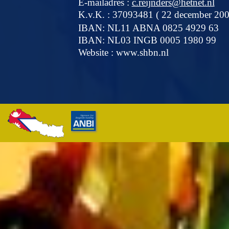
E-mailadres :
c.reijnders@hetnet.nl
K.v.K. : 37093481 ( 22 december 200
IBAN: NL11 ABNA 0825 4929 63
IBAN: NL03 INGB 0005 1980 99
Website : www.shbn.nl