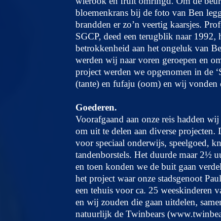
wierook en fruit omringd. Om de beurt
bloemenkrans bij de foto van Ben legge
brandden er zo’n veertig kaarsjes. Pro
SGCP, deed een terugblik naar 1992, h
betrokkenheid aan het ongeluk van B
werden wij naar voren geroepen en omda
project werden we opgenomen in de ‘
(tante) en fufaju (oom) en wij vonden d
Goederen.
Voorafgaand aan onze reis hadden wij
om uit te delen aan diverse projecten. 
voor speciaal onderwijs, speelgoed, kn
tandenborstels. Het duurde maar 2½ uu
en toen konden we de buit gaan verdele
het project waar onze stadsgenoot Paul
een tehuis voor ca. 25 weeskinderen va
en wij zouden die gaan uitdelen, sam
natuurlijk de Twinbears (www.twinbear