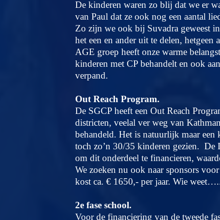
De kinderen waren zo blij dat we er 
van Paul dat ze ook nog een aantal l
Zo zijn we ook bij Suvadra geweest i
het een en ander uit te delen, hetgeen 
AGE groep heeft onze warme belangstel
kinderen met CP behandelt en ook aan 
verpand.
Out Reach Program.
De SGCP heeft een Out Reach Program
districten, veelal ver weg van Kathm
behandeld. Het is natuurlijk maar een k
toch zo’n 30/35 kinderen gezien. De Dui
om dit onderdeel te financieren, waardoo
We zoeken nu ook naar sponsors voor d
kost ca. € 1650,- per jaar. Wie weet…
2e fase school.
Voor de financiering van de tweede fa