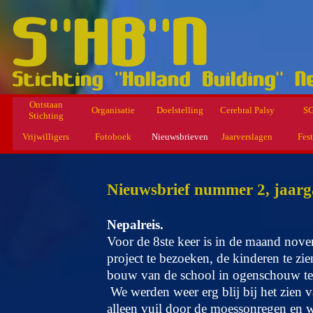
Ontstaan
Organisatie
Doelstelling
Cerebral Palsy
S
Stichting
Vrijwilligers
Fotoboek
Nieuwsbrieven
Jaarverslagen
Fest
Nieuwsbrief nummer 2, jaarg
Nepalreis.
Voor de 8ste keer is in de maand nov
project te bezoeken, de kinderen te zi
bouw van de school in ogenschouw te n
We werden weer erg blij bij het zien
alleen vuil door de moessonregen en