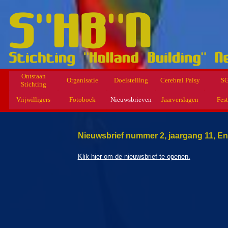
Ontstaan
Organisatie
Doelstelling
Cerebral Palsy
S
Stichting
Vrijwilligers
Fotoboek
Nieuwsbrieven
Jaarverslagen
Fest
Nieuwsbrief nummer 2, jaargang 11, E
Klik hier om de nieuwsbrief te openen.